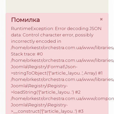
×
Помилка
RuntimeException: Error decoding JSON
data: Control character error, possibly
incorrectly encoded in
/home/orkestr/orchestra.com.ua/www/libraries
Stack trace: #0
/home/orkestr/orchestra.com.ua/www/libraries/
Joomla\Registry\Format\Json-
>stringToObject('{"article_layou...', Array) #1
/home/orkestr/orchestra.com.ua/www/libraries/
Joomla\Registry\Registry-
>loadString('{"article_layou...') #2
/home/orkestr/orchestra.com.ua/www/compone
Joomla\Registry\Registry-
>__construct('{"article_layou...') #3