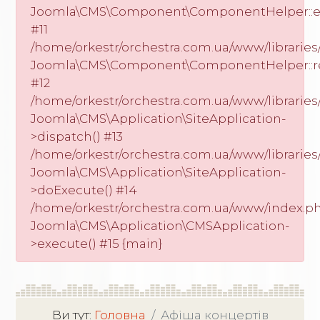
Joomla\CMS\Component\ComponentHelper::exe
#11
/home/orkestr/orchestra.com.ua/www/libraries/
Joomla\CMS\Component\ComponentHelper::r
#12
/home/orkestr/orchestra.com.ua/www/libraries/
Joomla\CMS\Application\SiteApplication-
>dispatch() #13
/home/orkestr/orchestra.com.ua/www/libraries/
Joomla\CMS\Application\SiteApplication-
>doExecute() #14
/home/orkestr/orchestra.com.ua/www/index.ph
Joomla\CMS\Application\CMSApplication-
>execute() #15 {main}
Ви тут:
Головна
Афіша концертів