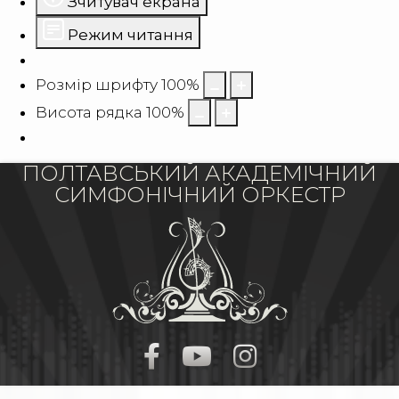
Зчитувач екрана
Режим читання
Розмір шрифту
100
%
Висота рядка
100
%
ПОЛТАВСЬКИЙ АКАДЕМІЧНИЙ
СИМФОНІЧНИЙ ОРКЕСТР