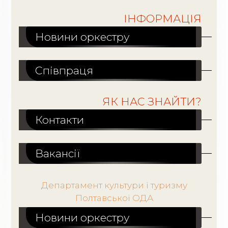
ІНФОРМАЦІЯ
Новини оркестру
Співпраця
ЯК НАС ЗНАЙТИ?
Контакти
Вакансiї
Департамент культури і туризму
Полтавської ОДА
Новини оркестру