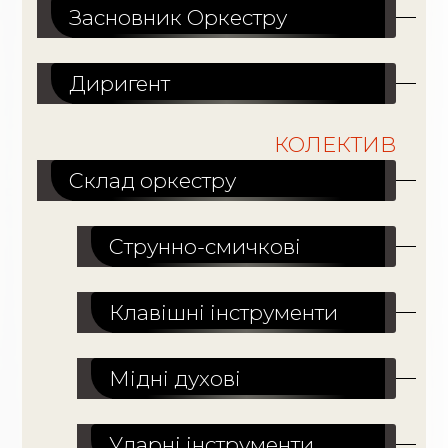
Засновник Оркестру
Диригент
КОЛЕКТИВ
Склад оркестру
Струнно-смичкові
Клавішні інструменти
Мідні духові
Ударні інструменти