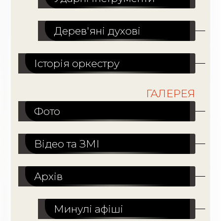
Дерев'яні духові
Історія оркестру
ГАЛЕРЕЯ
Фото
Відео та ЗМІ
Архів
Минулі афіші