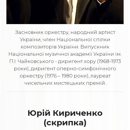
Засновник оркестру, народний артист
України, член Національної спілки
композиторів України. Випускник
Національної музичної академії України ім.
П.І. Чайковського - диригент хору (1968-1973
роки), диригент оперно-симфонічного
оркестру (1976 – 1980 роки), лауреат
чисельних мистецьких премій.
Юрій Кириченко
(скрипка)