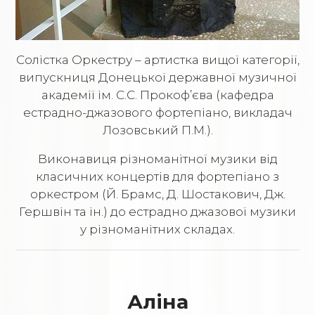
Солістка Оркестру – артистка вищої категорії,
випускниця Донецької державної музичної
академії ім. С.С. Прокоф’єва (кафедра
естрадно-джазового фортепіано, викладач
Лозовський П.М.).
Виконавиця різноманітної музики від
класичних концертів для фортепіано з
оркестром (Й. Брамс, Д. Шостакович, Дж.
Гершвін та ін.) до естрадно джазової музики
у різноманітних складах.
Аліна