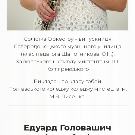
Солістка Оркестру – випускниця
Сєверодонецького музичного училища
(клас педагога Шапогникова Ю.Н.),
Харківського інституту мистецтв ім. І.П.
Котляревського
Викладач по класу гобой
Полтавського коледжу коледжу мистецтв ім.
М.В. Лисенка.
Едуард Головашич