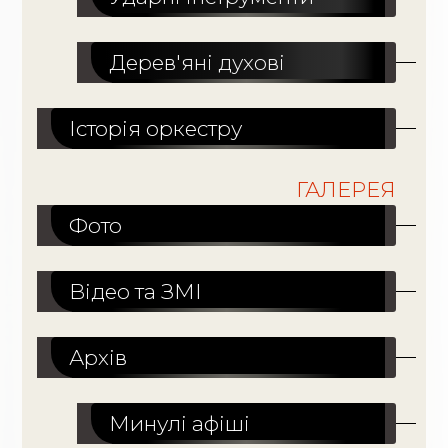
Дерев'яні духові
Історія оркестру
ГАЛЕРЕЯ
Фото
Відео та ЗМІ
Архів
Минулі афіші