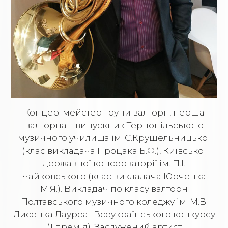
Концертмейстер групи валторн, перша
валторна – випускник Тернопільського
музичного училища ім. С.Крушельницької
(клас викладача Процака Б.Ф.), Київської
державної консерваторії ім. П.І.
Чайковського (клас викладача Юрченка
М.Я.). Викладач по класу валторн
Полтавського музичного коледжу ім. М.В.
Лисенка Лауреат Всеукраїнського конкурсу
(1 премія). Заслужений артист