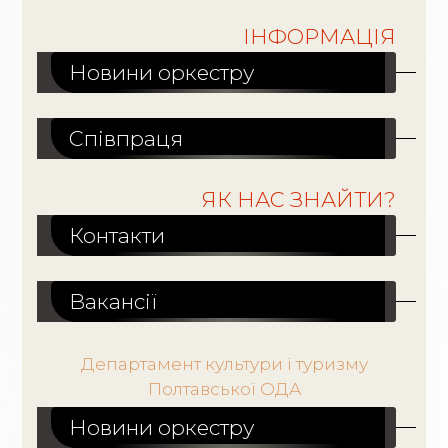
ІНФОРМАЦІЯ
Новини оркестру
Співпраця
ЯК НАС ЗНАЙТИ?
Контакти
Вакансiї
Департамент культури і туризму
Полтавської ОДА
Новини оркестру