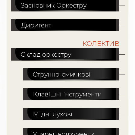
Засновник Оркестру
Диригент
КОЛЕКТИВ
Склад оркестру
Струнно-смичкові
Клавішні інструменти
Мідні духові
Ударні інструменти