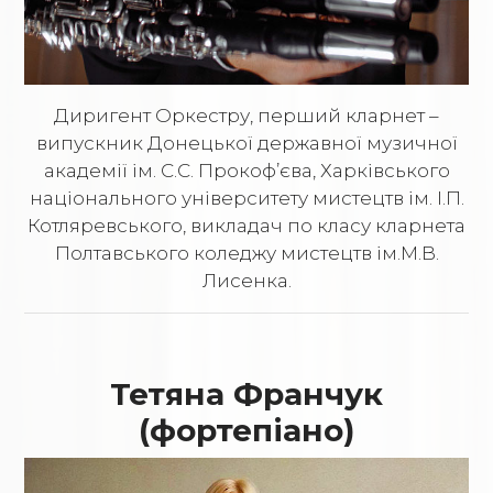
Диригент Оркестру, перший кларнет –
випускник Донецької державної музичної
академії ім. С.С. Прокоф’єва, Харківського
національного університету мистецтв ім. І.П.
Котляревського, викладач по класу кларнета
Полтавського коледжу мистецтв ім.М.В.
Лисенка.
Тетяна Франчук
(фортепіано)