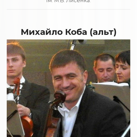
ім. М.В. Лисенка.
Михайло Коба (альт)