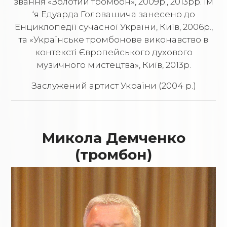
звання «Золотий тромбон», 2009р., 2013рр. Ім
‘я Eдуарда Головашича занесено до
Енциклопедії сучасної України, Київ, 2006р.,
та «Українське тромбонове виконавство в
контексті Європейського духового
музичного мистецтва», Київ, 2013р.
Заслужений артист України (2004 р.)
Микола Демченко
(тромбон)