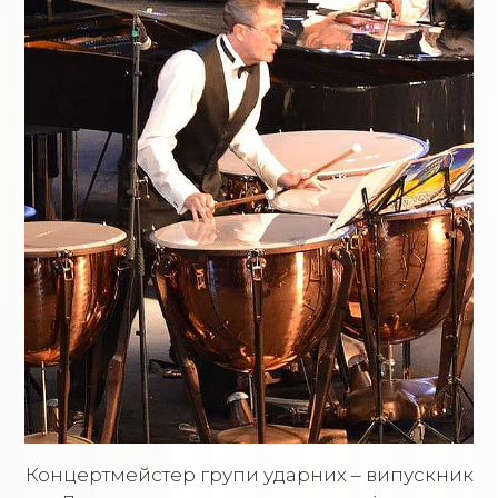
Концертмейстер групи ударних – випускник