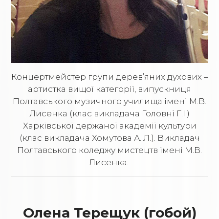
Концертмейстер групи дерев’яних духових –
артистка вищої категорії, випускниця
Полтавського музичного училища імені М.В.
Лисенка (клас викладача Головні Г.І.)
Харківської держаної академії культури
(клас викладача Хомутова А. Л.). Викладач
Полтавського коледжу мистецтв імені М.В.
Лисенка.
Олена Терещук (гобой)