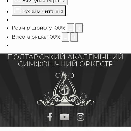
Зчитувач екрана
Режим читання
Розмір шрифту
100
%
Висота рядка
100
%
ПОЛТАВСЬКИЙ АКАДЕМІЧНИЙ
СИМФОНІЧНИЙ ОРКЕСТР