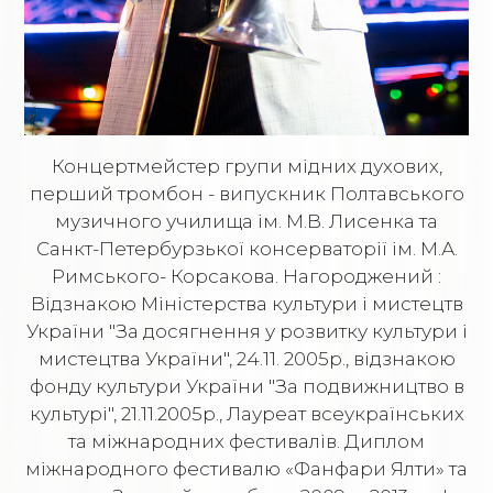
Концертмейстер групи мідних духових,
перший тромбон - випускник Полтавського
музичного училища ім. М.В. Лисенка та
Санкт-Петербурзької консерваторії ім. М.А.
Римського- Корсакова. Нагороджений :
Відзнакою Міністерства культури і мистецтв
України "За досягнення у розвитку культури і
мистецтва України", 24.11. 2005р., відзнакою
фонду культури України "За подвижництво в
культурі", 21.11.2005р., Лауреат всеукраїнських
та міжнародних фестивалів. Диплом
міжнародного фестивалю «Фанфари Ялти» та