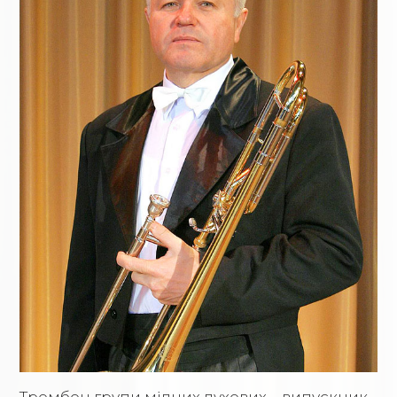
Тромбон групи мідних духових – випускник