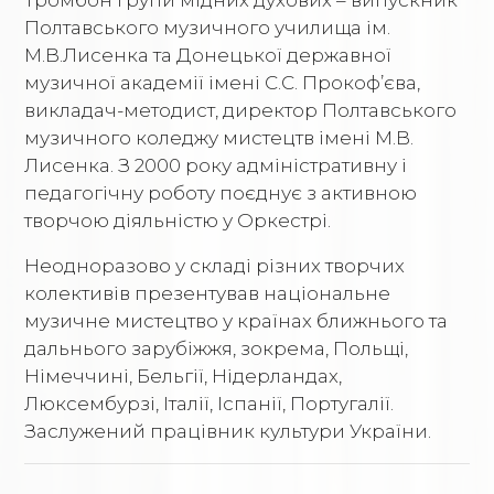
Полтавського музичного училища ім.
М.В.Лисенка та Донецької державної
музичної академії імені С.С. Прокоф’єва,
викладач-методист, директор Полтавського
музичного коледжу мистецтв імені М.В.
Лисенка. З 2000 року адміністративну і
педагогічну роботу поєднує з активною
творчою діяльністю у Оркестрі.
Неодноразово у складі різних творчих
колективів презентував національне
музичне мистецтво у країнах ближнього та
дальнього зарубіжжя, зокрема, Польщі,
Німеччині, Бельгії, Нідерландах,
Люксембурзі, Італії, Іспанії, Португалії.
Заслужений працівник культури України.