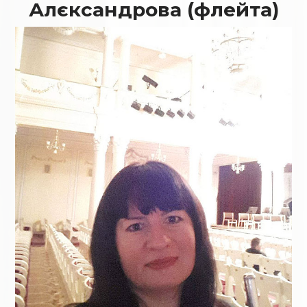
Алєксандрова (флейта)