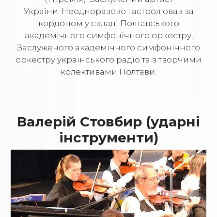
України. Неодноразово гастролював за
кордоном у складі Полтавського
академічного симфонічного оркестру,
Заслуженого академічного симфонічного
оркестру українського радіо та з творчими
колективами Полтави.
Валерій Стовбир (ударні
інструменти)