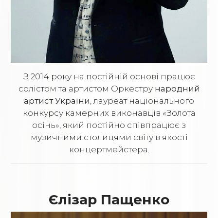
З 2014 року на постійній основі працює
солістом та артистом Оркестру
народний
артист України
, лауреат національного
конкурсу камерних виконавців «Золота
осінь», який постійно співпрацює з
музичними столицями світу в якості
концертмейстера.
Єлізар Пащенко