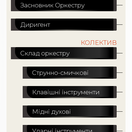
Засновник Оркестру
Диригент
КОЛЕКТИВ
Склад оркестру
Струнно-смичкові
Клавішні інструменти
Мідні духові
Ударні інструменти