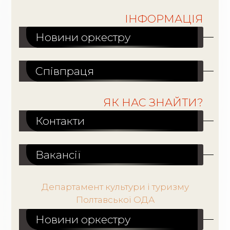
ІНФОРМАЦІЯ
Новини оркестру
Співпраця
ЯК НАС ЗНАЙТИ?
Контакти
Вакансiї
Департамент культури і туризму
Полтавської ОДА
Новини оркестру