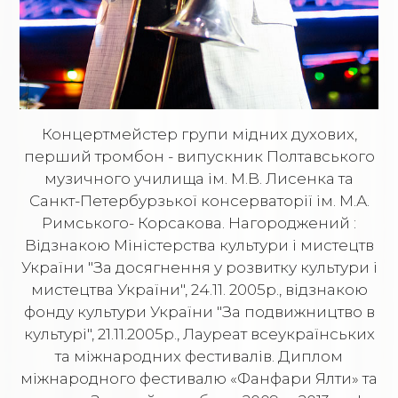
Концертмейстер групи мідних духових,
перший тромбон - випускник Полтавського
музичного училища ім. М.В. Лисенка та
Санкт-Петербурзької консерваторії ім. М.А.
Римського- Корсакова. Нагороджений :
Відзнакою Міністерства культури і мистецтв
України "За досягнення у розвитку культури і
мистецтва України", 24.11. 2005р., відзнакою
фонду культури України "За подвижництво в
культурі", 21.11.2005р., Лауреат всеукраїнських
та міжнародних фестивалів. Диплом
міжнародного фестивалю «Фанфари Ялти» та