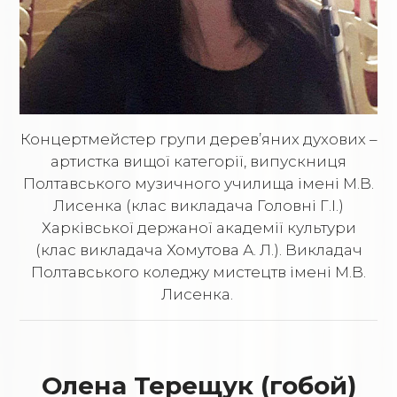
Концертмейстер групи дерев’яних духових –
артистка вищої категорії, випускниця
Полтавського музичного училища імені М.В.
Лисенка (клас викладача Головні Г.І.)
Харківської держаної академії культури
(клас викладача Хомутова А. Л.). Викладач
Полтавського коледжу мистецтв імені М.В.
Лисенка.
Олена Терещук (гобой)