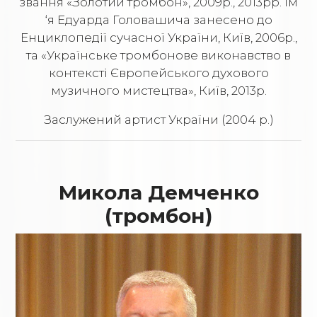
звання «Золотий тромбон», 2009р., 2013рр. Ім
‘я Eдуарда Головашича занесено до
Енциклопедії сучасної України, Київ, 2006р.,
та «Українське тромбонове виконавство в
контексті Європейського духового
музичного мистецтва», Київ, 2013р.
Заслужений артист України (2004 р.)
Микола Демченко
(тромбон)