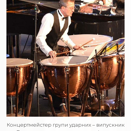
Концертмейстер групи ударних – випускник