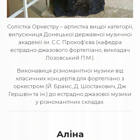
Солістка Оркестру – артистка вищої категорії,
випускниця Донецької державної музичної
академії ім. С.С. Прокоф’єва (кафедра
естрадно-джазового фортепіано, викладач
Лозовський П.М.).
Виконавиця різноманітної музики від
класичних концертів для фортепіано з
оркестром (Й. Брамс, Д. Шостакович, Дж.
Гершвін та ін.) до естрадно джазової музики
у різноманітних складах.
Аліна