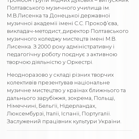
Полтавського музичного училища ім.
М.В.Лисенка та Донецької державної
музичної академії імені С.С. Прокоф’єва,
викладач-методист, директор Полтавського
музичного коледжу мистецтв імені М.В.
Лисенка. З 2000 року адміністративну і
педагогічну роботу поєднує з активною
творчою діяльністю у Оркестрі.
Неодноразово у складі різних творчих
колективів презентував національне
музичне мистецтво у країнах ближнього та
дальнього зарубіжжя, зокрема, Польщі,
Німеччині, Бельгії, Нідерландах,
Люксембурзі, Італії, Іспанії, Португалії.
Заслужений працівник культури України.