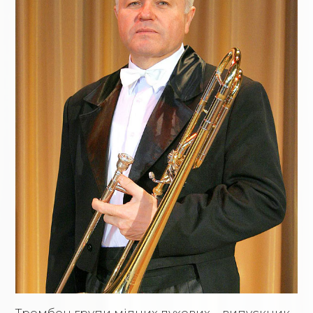
Тромбон групи мідних духових – випускник