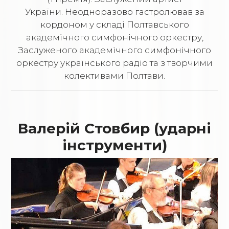
України. Неодноразово гастролював за
кордоном у складі Полтавського
академічного симфонічного оркестру,
Заслуженого академічного симфонічного
оркестру українського радіо та з творчими
колективами Полтави.
Валерій Стовбир (ударні
інструменти)