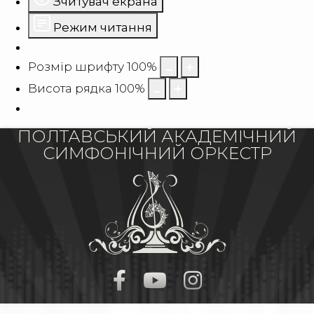
Зчитувач екрана
Режим читання
Розмір шрифту
100
%
Висота рядка
100
%
ПОЛТАВСЬКИЙ АКАДЕМІЧНИЙ
СИМФОНІЧНИЙ ОРКЕСТР