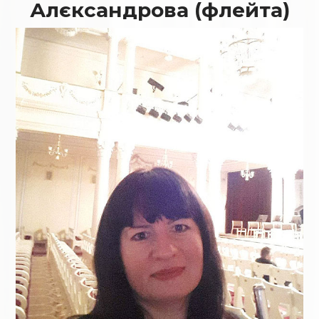
Алєксандрова (флейта)