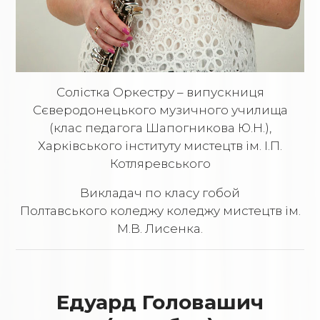
Солістка Оркестру – випускниця
Сєверодонецького музичного училища
(клас педагога Шапогникова Ю.Н.),
Харківського інституту мистецтв ім. І.П.
Котляревського
Викладач по класу гобой
Полтавського коледжу коледжу мистецтв ім.
М.В. Лисенка.
Едуард Головашич