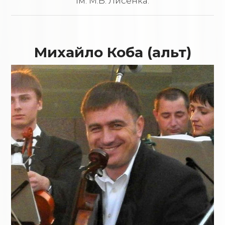
ім. М.В. Лисенка.
Михайло Коба (альт)