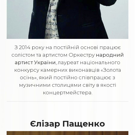
З 2014 року на постійній основі працює
солістом та артистом Оркестру
народний
артист України
, лауреат національного
конкурсу камерних виконавців «Золота
осінь», який постійно співпрацює з
музичними столицями світу в якості
концертмейстера.
Єлізар Пащенко