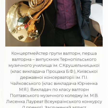
Концертмейстер групи валторн, перша
валторна – випускник Тернопільського
музичного училища ім. С.Крушельницької
(клас викладача Процака Б.Ф.), Київської
державної консерваторії ім. П.І.
Чайковського (клас викладача Юрченка
М.Я.). Викладач по класу валторн
Полтавського музичного коледжу ім. М.В.
Лисенка Лауреат Всеукраїнського конкурсу
(1 премія). Заслужений артист