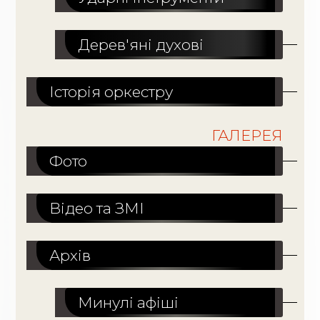
Дерев'яні духові
Історія оркестру
ГАЛЕРЕЯ
Фото
Відео та ЗМІ
Архів
Минулі афіші