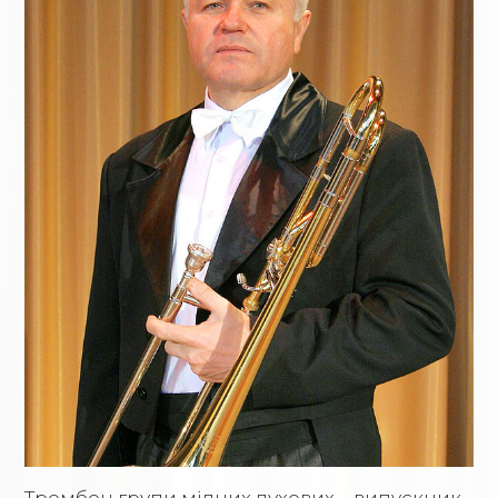
Тромбон групи мідних духових – випускник