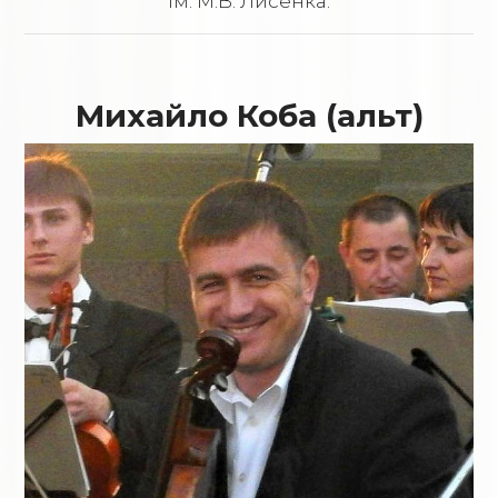
ім. М.В. Лисенка.
Михайло Коба (альт)