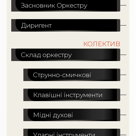
Засновник Оркестру
Диригент
КОЛЕКТИВ
Склад оркестру
Струнно-смичкові
Клавішні інструменти
Мідні духові
Ударні інструменти