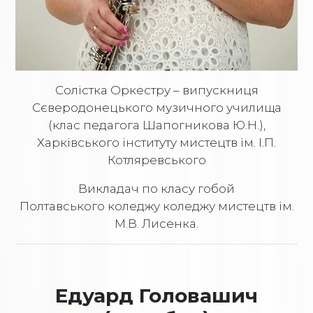
Солістка Оркестру – випускниця
Сєверодонецького музичного училища
(клас педагога Шапогникова Ю.Н.),
Харківського інституту мистецтв ім. І.П.
Котляревського
Викладач по класу гобой
Полтавського коледжу коледжу мистецтв ім.
М.В. Лисенка.
Едуард Головашич