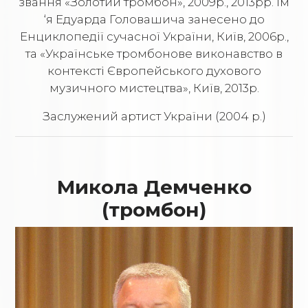
звання «Золотий тромбон», 2009р., 2013рр. Ім
‘я Eдуарда Головашича занесено до
Енциклопедії сучасної України, Київ, 2006р.,
та «Українське тромбонове виконавство в
контексті Європейського духового
музичного мистецтва», Київ, 2013р.
Заслужений артист України (2004 р.)
Микола Демченко
(тромбон)