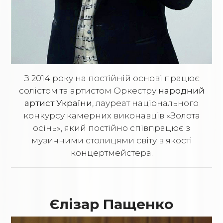
З 2014 року на постійній основі працює
солістом та артистом Оркестру
народний
артист України
, лауреат національного
конкурсу камерних виконавців «Золота
осінь», який постійно співпрацює з
музичними столицями світу в якості
концертмейстера.
Єлізар Пащенко