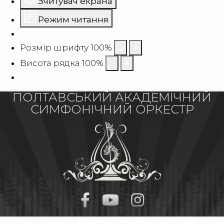
Зчитувач екрана
Режим читання
Розмір шрифту
100
%
Висота рядка
100
%
ПОЛТАВСЬКИЙ АКАДЕМІЧНИЙ
СИМФОНІЧНИЙ ОРКЕСТР