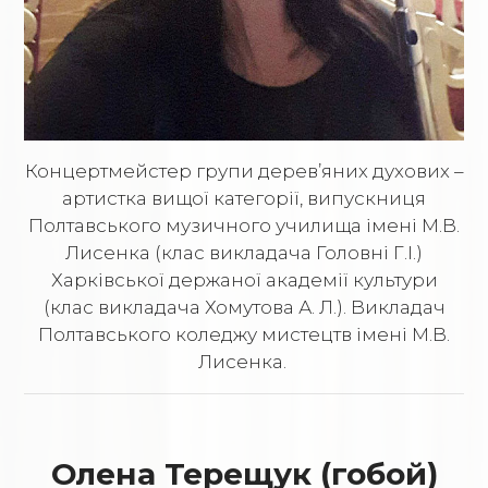
Концертмейстер групи дерев’яних духових –
артистка вищої категорії, випускниця
Полтавського музичного училища імені М.В.
Лисенка (клас викладача Головні Г.І.)
Харківської держаної академії культури
(клас викладача Хомутова А. Л.). Викладач
Полтавського коледжу мистецтв імені М.В.
Лисенка.
Олена Терещук (гобой)