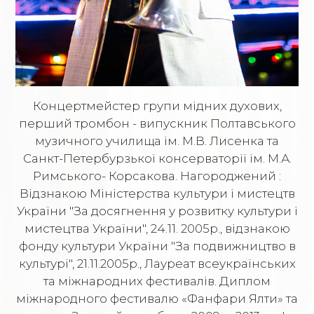
Концертмейстер групи мідних духових,
перший тромбон - випускник Полтавського
музичного училища ім. М.В. Лисенка та
Санкт-Петербурзької консерваторії ім. М.А.
Римського- Корсакова. Нагороджений :
Відзнакою Міністерства культури і мистецтв
України "За досягнення у розвитку культури і
мистецтва України", 24.11. 2005р., відзнакою
фонду культури України "За подвижництво в
культурі", 21.11.2005р., Лауреат всеукраїнських
та міжнародних фестивалів. Диплом
міжнародного фестивалю «Фанфари Ялти» та