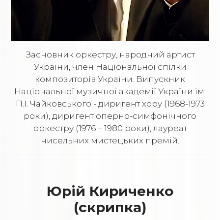
Засновник оркестру, народний артист
України, член Національної спілки
композиторів України. Випускник
Національної музичної академії України ім.
П.І. Чайковського - диригент хору (1968-1973
роки), диригент оперно-симфонічного
оркестру (1976 – 1980 роки), лауреат
чисельних мистецьких премій.
Юрій Кириченко
(скрипка)