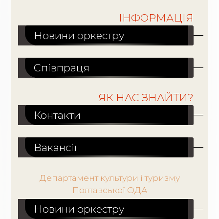
ІНФОРМАЦІЯ
Новини оркестру
Співпраця
ЯК НАС ЗНАЙТИ?
Контакти
Вакансiї
Департамент культури і туризму
Полтавської ОДА
Новини оркестру