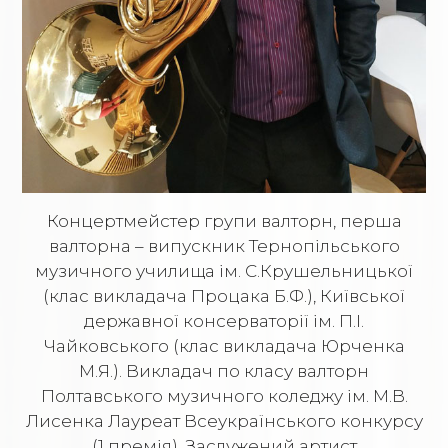
Концертмейстер групи валторн, перша
валторна – випускник Тернопільського
музичного училища ім. С.Крушельницької
(клас викладача Процака Б.Ф.), Київської
державної консерваторії ім. П.І.
Чайковського (клас викладача Юрченка
М.Я.). Викладач по класу валторн
Полтавського музичного коледжу ім. М.В.
Лисенка Лауреат Всеукраїнського конкурсу
(1 премія). Заслужений артист