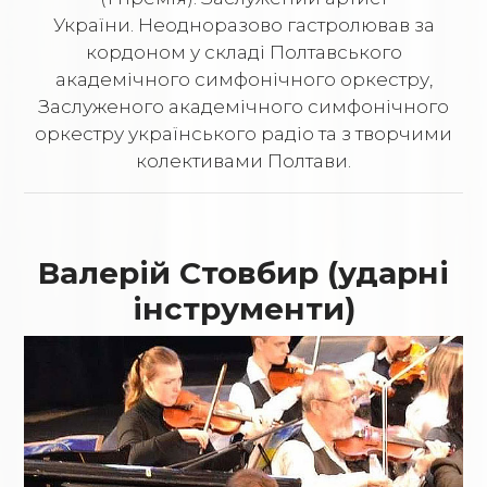
України. Неодноразово гастролював за
кордоном у складі Полтавського
академічного симфонічного оркестру,
Заслуженого академічного симфонічного
оркестру українського радіо та з творчими
колективами Полтави.
Валерій Стовбир (ударні
інструменти)