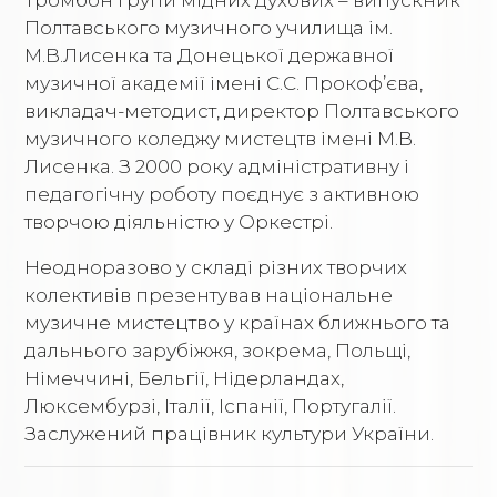
Полтавського музичного училища ім.
М.В.Лисенка та Донецької державної
музичної академії імені С.С. Прокоф’єва,
викладач-методист, директор Полтавського
музичного коледжу мистецтв імені М.В.
Лисенка. З 2000 року адміністративну і
педагогічну роботу поєднує з активною
творчою діяльністю у Оркестрі.
Неодноразово у складі різних творчих
колективів презентував національне
музичне мистецтво у країнах ближнього та
дальнього зарубіжжя, зокрема, Польщі,
Німеччині, Бельгії, Нідерландах,
Люксембурзі, Італії, Іспанії, Португалії.
Заслужений працівник культури України.