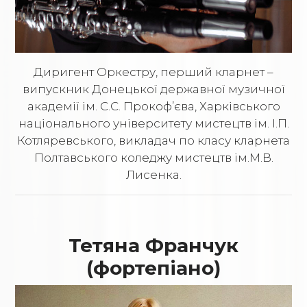
Диригент Оркестру, перший кларнет –
випускник Донецької державної музичної
академії ім. С.С. Прокоф’єва, Харківського
національного університету мистецтв ім. І.П.
Котляревського, викладач по класу кларнета
Полтавського коледжу мистецтв ім.М.В.
Лисенка.
Тетяна Франчук
(фортепіано)