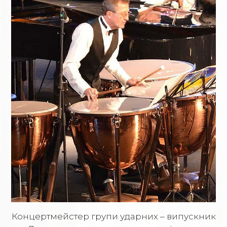
Концертмейстер групи ударних – випускник