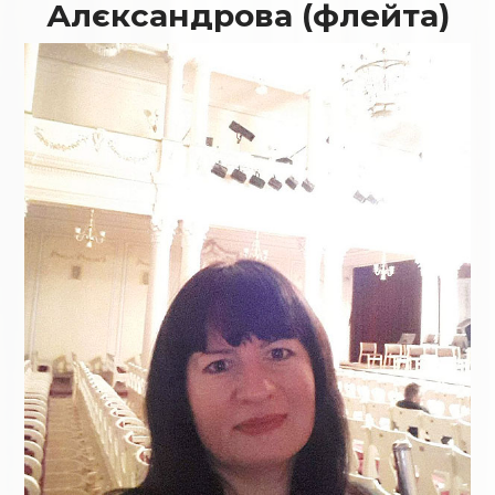
Алєксандрова (флейта)