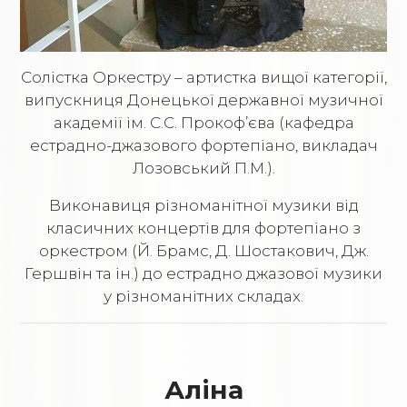
Солістка Оркестру – артистка вищої категорії,
випускниця Донецької державної музичної
академії ім. С.С. Прокоф’єва (кафедра
естрадно-джазового фортепіано, викладач
Лозовський П.М.).
Виконавиця різноманітної музики від
класичних концертів для фортепіано з
оркестром (Й. Брамс, Д. Шостакович, Дж.
Гершвін та ін.) до естрадно джазової музики
у різноманітних складах.
Аліна