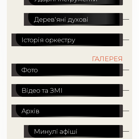
Дерев'яні духові
Історія оркестру
ГАЛЕРЕЯ
Фото
Відео та ЗМІ
Архів
Минулі афіші