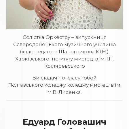
Солістка Оркестру – випускниця
Сєверодонецького музичного училища
(клас педагога Шапогникова Ю.Н.),
Харківського інституту мистецтв ім. І.П.
Котляревського
Викладач по класу гобой
Полтавського коледжу коледжу мистецтв ім.
М.В. Лисенка.
Едуард Головашич