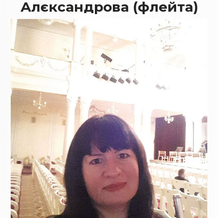
Алєксандрова (флейта)