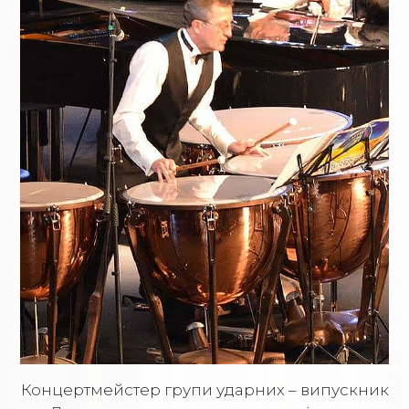
Концертмейстер групи ударних – випускник