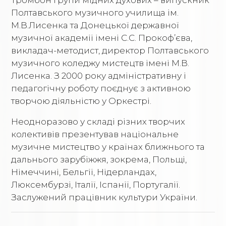
Полтавського музичного училища ім.
М.В.Лисенка та Донецької державної
музичної академії імені С.С. Прокоф’єва,
викладач-методист, директор Полтавського
музичного коледжу мистецтв імені М.В.
Лисенка. З 2000 року адміністративну і
педагогічну роботу поєднує з активною
творчою діяльністю у Оркестрі.
Неодноразово у складі різних творчих
колективів презентував національне
музичне мистецтво у країнах ближнього та
дальнього зарубіжжя, зокрема, Польщі,
Німеччині, Бельгії, Нідерландах,
Люксембурзі, Італії, Іспанії, Португалії.
Заслужений працівник культури України.