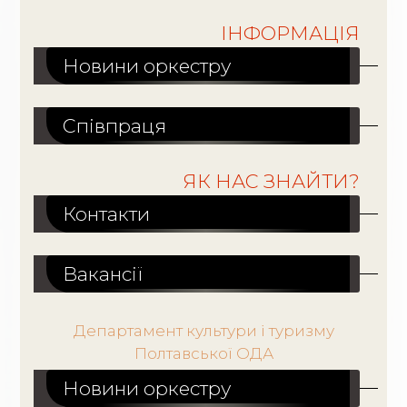
ІНФОРМАЦІЯ
Новини оркестру
Співпраця
ЯК НАС ЗНАЙТИ?
Контакти
Вакансiї
Департамент культури і туризму
Полтавської ОДА
Новини оркестру