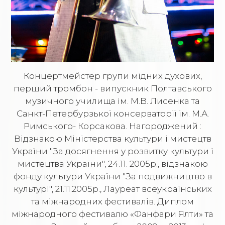
Концертмейстер групи мідних духових,
перший тромбон - випускник Полтавського
музичного училища ім. М.В. Лисенка та
Санкт-Петербурзької консерваторії ім. М.А.
Римського- Корсакова. Нагороджений :
Відзнакою Міністерства культури і мистецтв
України "За досягнення у розвитку культури і
мистецтва України", 24.11. 2005р., відзнакою
фонду культури України "За подвижництво в
культурі", 21.11.2005р., Лауреат всеукраїнських
та міжнародних фестивалів. Диплом
міжнародного фестивалю «Фанфари Ялти» та