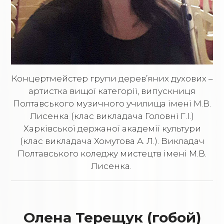
Концертмейстер групи дерев’яних духових –
артистка вищої категорії, випускниця
Полтавського музичного училища імені М.В.
Лисенка (клас викладача Головні Г.І.)
Харківської держаної академії культури
(клас викладача Хомутова А. Л.). Викладач
Полтавського коледжу мистецтв імені М.В.
Лисенка.
Олена Терещук (гобой)