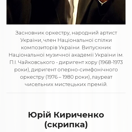
Засновник оркестру, народний артист
України, член Національної спілки
композиторів України. Випускник
Національної музичної академії України ім.
П.І. Чайковського - диригент хору (1968-1973
роки), диригент оперно-симфонічного
оркестру (1976 – 1980 роки), лауреат
чисельних мистецьких премій.
Юрій Кириченко
(скрипка)