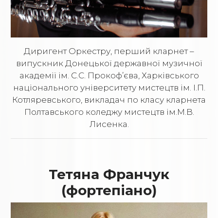
Диригент Оркестру, перший кларнет –
випускник Донецької державної музичної
академії ім. С.С. Прокоф’єва, Харківського
національного університету мистецтв ім. І.П.
Котляревського, викладач по класу кларнета
Полтавського коледжу мистецтв ім.М.В.
Лисенка.
Тетяна Франчук
(фортепіано)