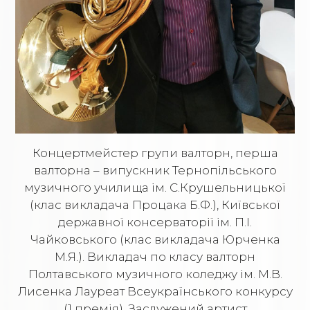
Концертмейстер групи валторн, перша
валторна – випускник Тернопільського
музичного училища ім. С.Крушельницької
(клас викладача Процака Б.Ф.), Київської
державної консерваторії ім. П.І.
Чайковського (клас викладача Юрченка
М.Я.). Викладач по класу валторн
Полтавського музичного коледжу ім. М.В.
Лисенка Лауреат Всеукраїнського конкурсу
(1 премія). Заслужений артист