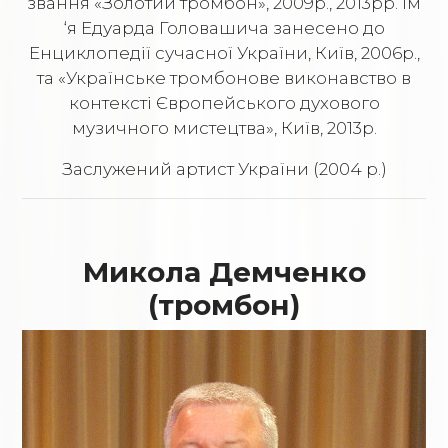
звання «Золотий тромбон», 2009р., 2013рр. Ім
‘я Eдуарда Головашича занесено до
Енциклопедії сучасної України, Київ, 2006р.,
та «Українське тромбонове виконавство в
контексті Європейського духового
музичного мистецтва», Київ, 2013р.
Заслужений артист України (2004 р.)
Микола Демченко
(тромбон)