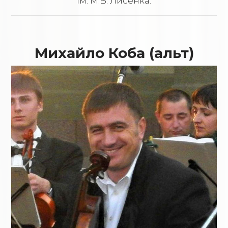
ім. М.В. Лисенка.
Михайло Коба (альт)