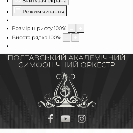
Зчитувач екрана
Режим читання
Розмір шрифту
100
%
Висота рядка
100
%
ПОЛТАВСЬКИЙ АКАДЕМІЧНИЙ
СИМФОНІЧНИЙ ОРКЕСТР