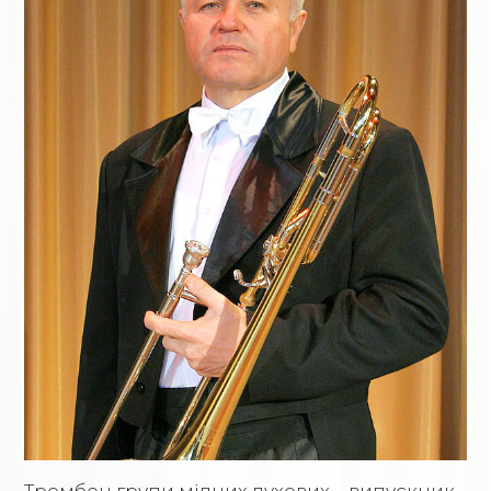
Тромбон групи мідних духових – випускник