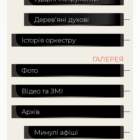
Дерев'яні духові
Історія оркестру
ГАЛЕРЕЯ
Фото
Відео та ЗМІ
Архів
Минулі афіші