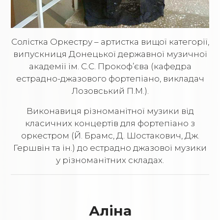
Солістка Оркестру – артистка вищої категорії,
випускниця Донецької державної музичної
академії ім. С.С. Прокоф’єва (кафедра
естрадно-джазового фортепіано, викладач
Лозовський П.М.).
Виконавиця різноманітної музики від
класичних концертів для фортепіано з
оркестром (Й. Брамс, Д. Шостакович, Дж.
Гершвін та ін.) до естрадно джазової музики
у різноманітних складах.
Аліна