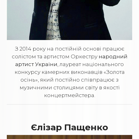
З 2014 року на постійній основі працює
солістом та артистом Оркестру
народний
артист України
, лауреат національного
конкурсу камерних виконавців «Золота
осінь», який постійно співпрацює з
музичними столицями світу в якості
концертмейстера.
Єлізар Пащенко