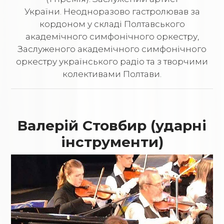
України. Неодноразово гастролював за
кордоном у складі Полтавського
академічного симфонічного оркестру,
Заслуженого академічного симфонічного
оркестру українського радіо та з творчими
колективами Полтави.
Валерій Стовбир (ударні
інструменти)