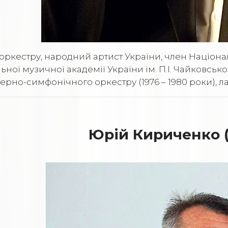
оркестру, народний артист України, член Націона
ної музичної академії України ім. П.І. Чайковсько
ерно-симфонічного оркестру (1976 – 1980 роки), 
Юрій Кириченко 