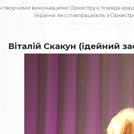
 творчими виконавцями Оркестру є плеяда кращих
України, які співпрацюють з Оркестр
Віталій Скакун (ідейний з