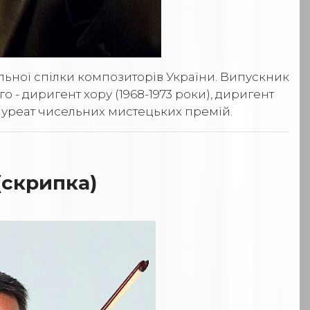
льної спілки композиторів України. Випускник
го - диригент хору (1968-1973 роки), диригент
лауреат чисельних мистецьких премій.
(скрипка)