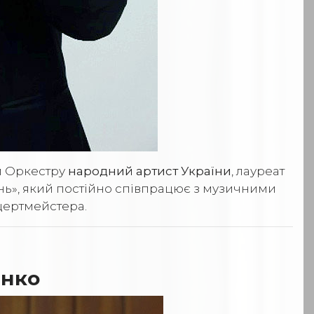
ом Оркестру
народний артист України
, лауреат
нь», який постійно співпрацює з музичними
нцертмейстера.
енко