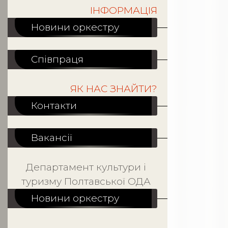
ІНФОРМАЦІЯ
Новини оркестру
Співпраця
ЯК НАС ЗНАЙТИ?
Контакти
Вакансiї
Департамент культури і
туризму Полтавської ОДА
Новини оркестру