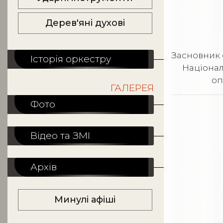
Дерев'яні духові
Засновник 
Історія оркестру
Національ
оп
ГАЛЕРЕЯ
Фото
Відео та ЗМІ
Архів
Минулі афіші