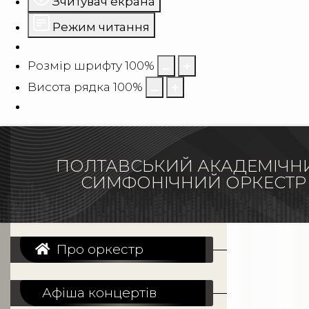
Зчитувач екрана
Режим читання
Розмір шрифту
100
%
Висота рядка
100
%
ПОЛТАВСЬКИЙ АКАДЕМІЧН
СИМФОНІЧНИЙ ОРКЕСТР
Про оркестр
Афіша концертів