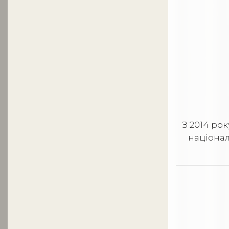
З 2014 ро
націонал