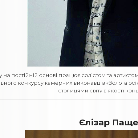
ку на постійній основі працює солістом та артист
ьного конкурсу камерних виконавців «Золота осі
столицями світу в якості ко
Єлізар Пащ