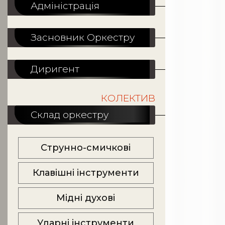
Адміністрація
Засновник Оркестру
Диригент
КОЛЕКТИВ
Склад оркестру
Струнно-смичкові
Клавішні інструменти
Мідні духові
Ударні інструменти