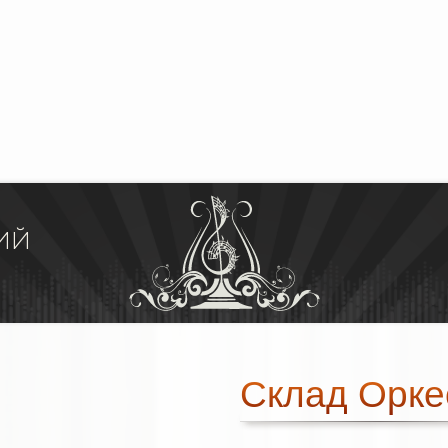
ИЙ
Склад Орке