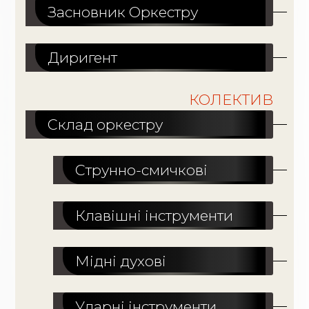
Засновник Оркестру
Диригент
КОЛЕКТИВ
Склад оркестру
Струнно-смичкові
Клавішні інструменти
Мідні духові
Ударні інструменти