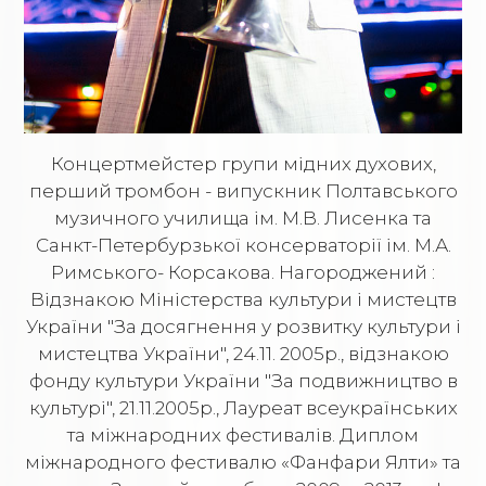
Концертмейстер групи мідних духових,
перший тромбон - випускник Полтавського
музичного училища ім. М.В. Лисенка та
Санкт-Петербурзької консерваторії ім. М.А.
Римського- Корсакова. Нагороджений :
Відзнакою Міністерства культури і мистецтв
України "За досягнення у розвитку культури і
мистецтва України", 24.11. 2005р., відзнакою
фонду культури України "За подвижництво в
культурі", 21.11.2005р., Лауреат всеукраїнських
та міжнародних фестивалів. Диплом
міжнародного фестивалю «Фанфари Ялти» та