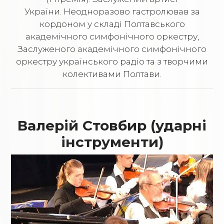
України. Неодноразово гастролював за
кордоном у складі Полтавського
академічного симфонічного оркестру,
Заслуженого академічного симфонічного
оркестру українського радіо та з творчими
колективами Полтави.
Валерій Стовбир (ударні
інструменти)