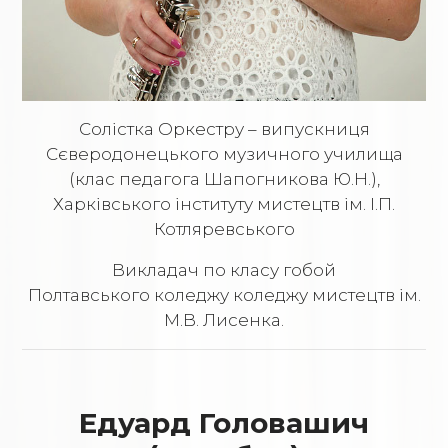
Солістка Оркестру – випускниця
Сєверодонецького музичного училища
(клас педагога Шапогникова Ю.Н.),
Харківського інституту мистецтв ім. І.П.
Котляревського
Викладач по класу гобой
Полтавського коледжу коледжу мистецтв ім.
М.В. Лисенка.
Едуард Головашич