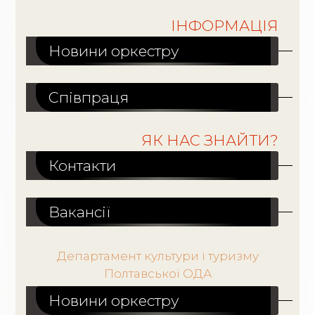
ІНФОРМАЦІЯ
Новини оркестру
Співпраця
ЯК НАС ЗНАЙТИ?
Контакти
Вакансiї
Департамент культури і туризму
Полтавської ОДА
Новини оркестру