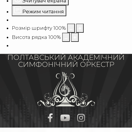
Зчитувач екрана
Режим читання
Розмір шрифту
100
%
Висота рядка
100
%
ПОЛТАВСЬКИЙ АКАДЕМІЧНИЙ
СИМФОНІЧНИЙ ОРКЕСТР