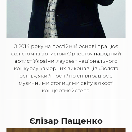
З 2014 року на постійній основі працює
солістом та артистом Оркестру
народний
артист України
, лауреат національного
конкурсу камерних виконавців «Золота
осінь», який постійно співпрацює з
музичними столицями світу в якості
концертмейстера.
Єлізар Пащенко