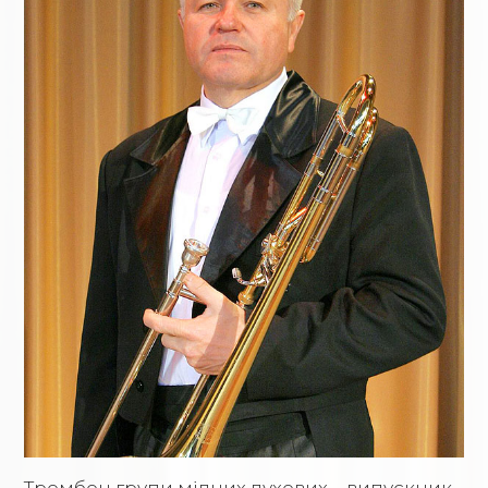
Тромбон групи мідних духових – випускник