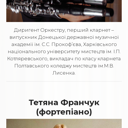
Диригент Оркестру, перший кларнет –
випускник Донецької державної музичної
академії ім. С.С. Прокоф’єва, Харківського
національного університету мистецтв ім. І.П.
Котляревського, викладач по класу кларнета
Полтавського коледжу мистецтв ім.М.В.
Лисенка.
Тетяна Франчук
(фортепіано)