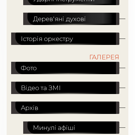
Дерев'яні духові
Історія оркестру
ГАЛЕРЕЯ
Фото
Відео та ЗМІ
Архів
Минулі афіші