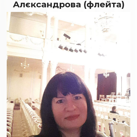
Алєксандрова (флейта)