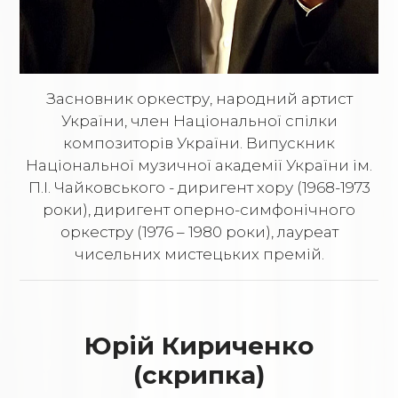
Засновник оркестру, народний артист
України, член Національної спілки
композиторів України. Випускник
Національної музичної академії України ім.
П.І. Чайковського - диригент хору (1968-1973
роки), диригент оперно-симфонічного
оркестру (1976 – 1980 роки), лауреат
чисельних мистецьких премій.
Юрій Кириченко
(скрипка)