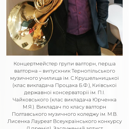
Концертмейстер групи валторн, перша
валторна – випускник Тернопільського
музичного училища ім. С.Крушельницької
(клас викладача Процака Б.Ф.), Київської
державної консерваторії ім. П.І.
Чайковського (клас викладача Юрченка
М.Я.). Викладач по класу валторн
Полтавського музичного коледжу ім. М.В.
Лисенка Лауреат Всеукраїнського конкурсу
(1 премія). Заслужений артист