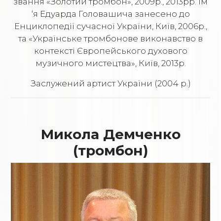
звання «Золотий тромбон», 2009р., 2013рр. Ім
‘я Eдуарда Головашича занесено до
Енциклопедії сучасної України, Київ, 2006р.,
та «Українське тромбонове виконавство в
контексті Європейського духового
музичного мистецтва», Київ, 2013р.
Заслужений артист України (2004 р.)
Микола Демченко
(тромбон)