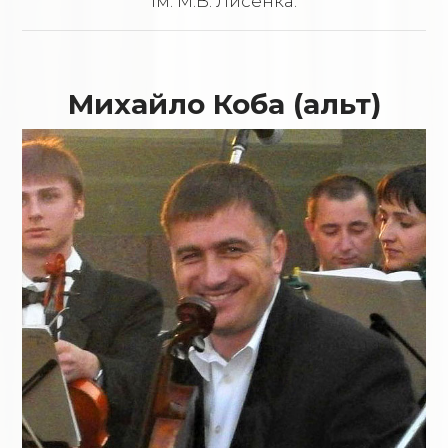
ім. М.В. Лисенка.
Михайло Коба (альт)