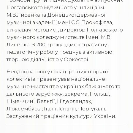
Полтавського музичного училища ім.
М.В.Лисенка та Донецької державної
музичної академії імені С.С. Прокоф’єва,
викладач-методист, директор Полтавського
музичного коледжу мистецтв імені М.В.
Лисенка. З 2000 року адміністративну і
педагогічну роботу поєднує з активною
творчою діяльністю у Оркестрі.
Неодноразово у складі різних творчих
колективів презентував національне
музичне мистецтво у країнах ближнього та
дальнього зарубіжжя, зокрема, Польщі,
Німеччині, Бельгії, Нідерландах,
Люксембурзі, Італії, Іспанії, Португалії.
Заслужений працівник культури України.