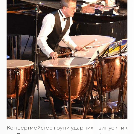
Концертмейстер групи ударних – випускник