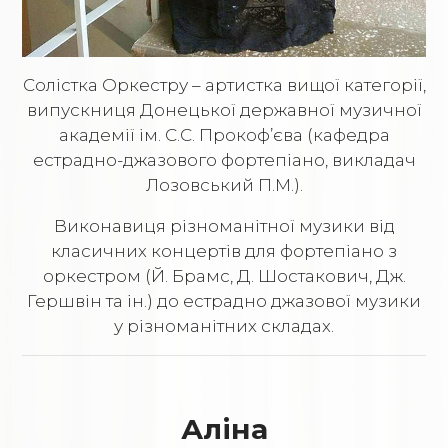
Солістка Оркестру – артистка вищої категорії,
випускниця Донецької державної музичної
академії ім. С.С. Прокоф’єва (кафедра
естрадно-джазового фортепіано, викладач
Лозовський П.М.).
Виконавиця різноманітної музики від
класичних концертів для фортепіано з
оркестром (Й. Брамс, Д. Шостакович, Дж.
Гершвін та ін.) до естрадно джазової музики
у різноманітних складах.
Аліна