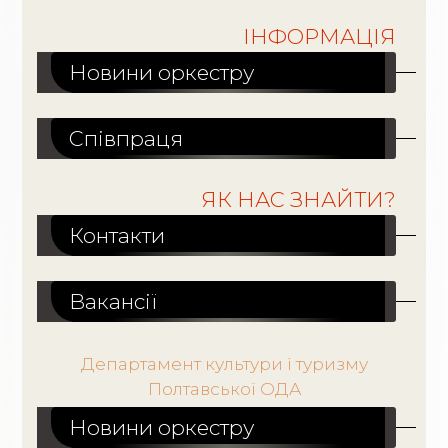
ІНФОРМАЦІЯ
Новини оркестру
Співпраця
ЯК НАС ЗНАЙТИ?
Контакти
Вакансiї
Департамент культури і туризму
Полтавської ОДА
Новини оркестру