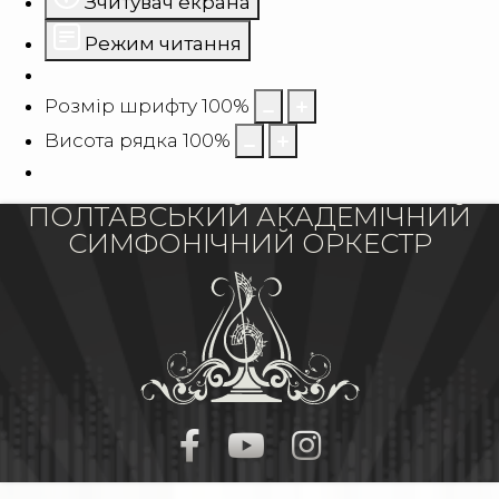
Зчитувач екрана
Режим читання
Розмір шрифту
100
%
Висота рядка
100
%
ПОЛТАВСЬКИЙ АКАДЕМІЧНИЙ
СИМФОНІЧНИЙ ОРКЕСТР