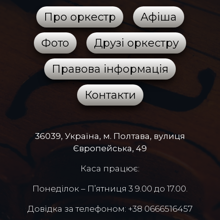
Про оркестр
Афіша
Фото
Друзі оркестру
Правова інформація
Контакти
36039, Україна, м. Полтава, вулиця
Європейська, 49
Каса працює:
Понеділок – П’ятниця 3 9.00 до 17.00.
Довідка за телефоном: +38 0666516457