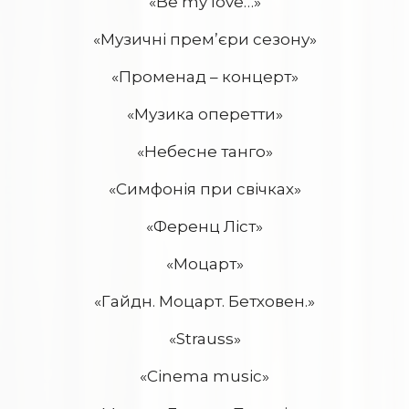
«Be my love…»
«Музичні прем’єри сезону»
«Променад – концерт»
«Музика оперетти»
«Небесне танго»
«Симфонія при свічках»
«Ференц Ліст»
«Моцарт»
«Гайдн. Моцарт. Бетховен.»
«Strauss»
«Cinema music»