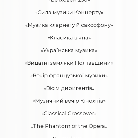
«Сила музики Концерту»
«Музика кларнету й саксофону»
«Класика вічна»
«Українська музика»
«Видатні земляки Полтавщини»
«Вечір французької музики»
«Вісім диригентів»
«Музичний вечір Кінохітів»
«Classical Сrossover»
«The Рhantom of the Оpera»