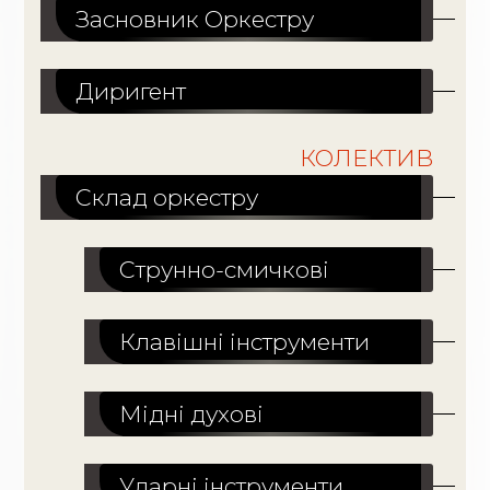
Засновник Оркестру
Диригент
КОЛЕКТИВ
Склад оркестру
Струнно-смичкові
Клавішні інструменти
Мідні духові
Ударні інструменти