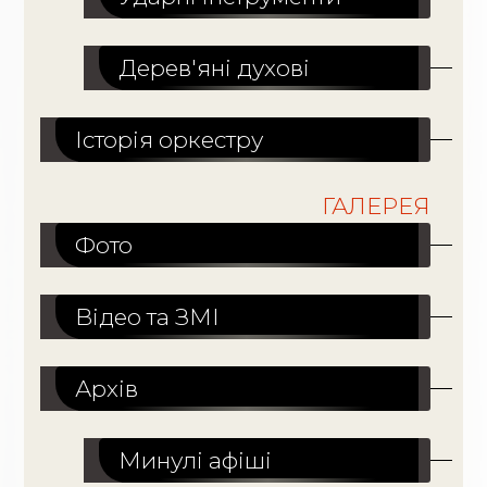
Дерев'яні духові
Історія оркестру
ГАЛЕРЕЯ
Фото
Відео та ЗМІ
Архів
Минулі афіші