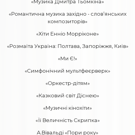
«Музика Дмитра Тьомкіна»
«Романтична музика західно - слов’янських
композиторів»
«Хіти Енніо Морріконе»
«Розмаїта Україна: Полтава, Запоріжжя, Київ»
«Ми Є!»
«Симфонічний мультфеєрверк»
«Оркестр-дітям»
«Казковий світ Діснею»
«Музичні кінохіти»
«Її Величність Скрипка»
А.Вівальді «Пори року»